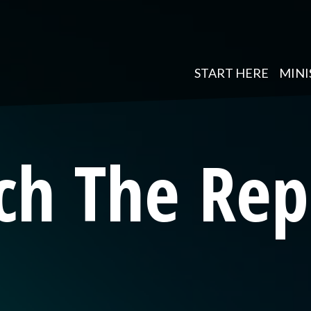
START HERE
MINI
ch The Rep